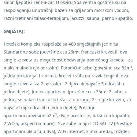
salon ljepote i rent-a-car. U okviru Spa centra gostima su na
raspolaganju unutrašnji bazen sa grijanom morskom vodom,
razni tretmani talaso-terapijom, jacuzzi, sauna, parno kupatilo.
SMJEŠTAJ:
Hotelski kompleks raspolaže sa 480 smještajnih jedinica.
Standardne sobe (površine cca 26m², francuski krevet ili dva
single kreveta uz mogućnost dodavanja pomoćnog kreveta, za
maksimalno troje odraslih), Porodične sobe (površine cca 32m²,
jedna prostorija, francuski krevet i sofa na razvlačenje ili dva
single kreveta, za 2 odraslih i 2 djece ili najviše 3 odraslih i
jedno dijete), Junior apartmani (površine cca 36m², 2 sobe, u
jednoj se nalazi francuski ležaj, a u drugoj 2 single kreveta, za
najviše troje odraslih i jedno dijete), Prestige
apartmani (površine 52m², dvije prostorije, luksuzno kupatilo,
2 WC-a, pogled na more). Sve sobe imaju LCD SAT TV (Prestige
apartmani uključuju dva), WiFi internet, klima uređaj, frižider,