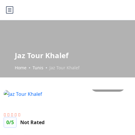
Jaz Tour Khalef
Home
Tunis
Jaz Tour Khalef
Sve slike
0
/5
Not Rated