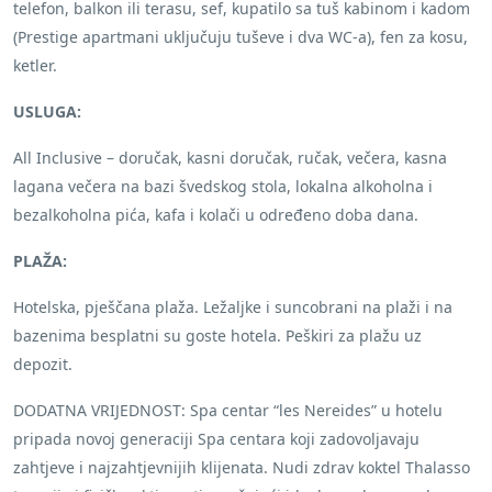
telefon, balkon ili terasu, sef, kupatilo sa tuš kabinom i kadom
(Prestige apartmani uključuju tuševe i dva WC-a), fen za kosu,
ketler.
USLUGA:
All Inclusive – doručak, kasni doručak, ručak, večera, kasna
lagana večera na bazi švedskog stola, lokalna alkoholna i
bezalkoholna pića, kafa i kolači u određeno doba dana.
PLAŽA:
Hotelska, pješčana plaža. Ležaljke i suncobrani na plaži i na
bazenima besplatni su goste hotela. Peškiri za plažu uz
depozit.
DODATNA VRIJEDNOST: Spa centar “les Nereides” u hotelu
pripada novoj generaciji Spa centara koji zadovoljavaju
zahtjeve i najzahtjevnijih klijenata. Nudi zdrav koktel Thalasso