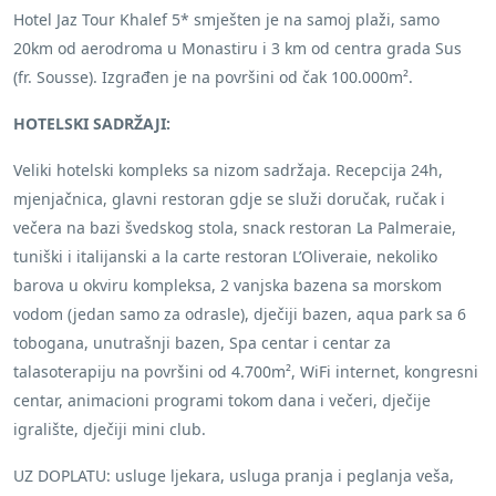
Hotel Jaz Tour Khalef 5* smješten je na samoj plaži, samo
20km od aerodroma u Monastiru i 3 km od centra grada Sus
(fr. Sousse). Izgrađen je na površini od čak 100.000m².
HOTELSKI SADRŽAJI:
Veliki hotelski kompleks sa nizom sadržaja. Recepcija 24h,
mjenjačnica, glavni restoran gdje se služi doručak, ručak i
večera na bazi švedskog stola, snack restoran La Palmeraie,
tuniški i italijanski a la carte restoran L’Oliveraie, nekoliko
barova u okviru kompleksa, 2 vanjska bazena sa morskom
vodom (jedan samo za odrasle), dječiji bazen, aqua park sa 6
tobogana, unutrašnji bazen, Spa centar i centar za
talasoterapiju na površini od 4.700m², WiFi internet, kongresni
centar, animacioni programi tokom dana i večeri, dječije
igralište, dječiji mini club.
UZ DOPLATU: usluge ljekara, usluga pranja i peglanja veša,