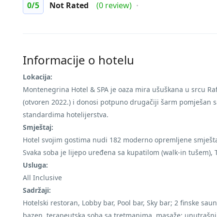
0
/5
Not Rated
(0 review)
Informacije o hotelu
Lokacija:
Montenegrina Hotel & SPA je oaza mira ušuškana u srcu Raf
(otvoren 2022.) i donosi potpuno drugačiji šarm pomješan s
standardima hotelijerstva.
Smještaj:
Hotel svojim gostima nudi 182 moderno opremljene smješta
Svaka soba je lijepo uređena sa kupatilom (walk-in tušem),
Usluga:
All Inclusive
Sadržaji:
Hotelski restoran, Lobby bar, Pool bar, Sky bar; 2 finske sau
bazen, terapeutska soba sa tretmanima, masaže; unutrašnji i