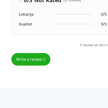
0
/5
Not Rated
(0 review)
Lokacija
0/5
Kvalitet
0/5
0 review on this 
Write a review