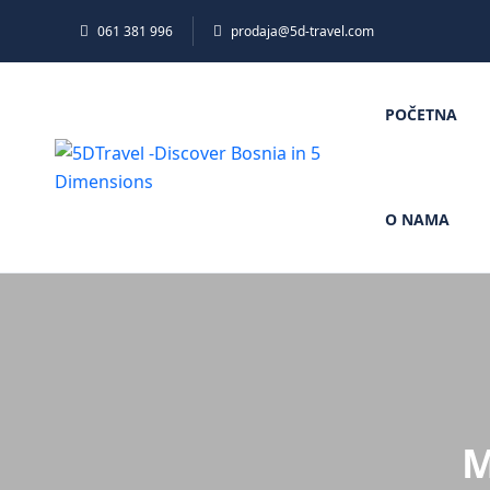
061 381 996
prodaja@5d-travel.com
POČETNA
O NAMA
M