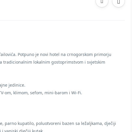
ailovića. Potpuno je novi hotel na crnogorskom primorju
a tradicionalnim lokalnim gostoprimstvom i svjetskim
jne jedinice.
 TV-om, klimom, sefom, mini-barom i Wi-Fi.
ne, parno kupatilo, poluotvoreni bazen sa ležaljkama, dječiji
 vanjski dječiji kutak.