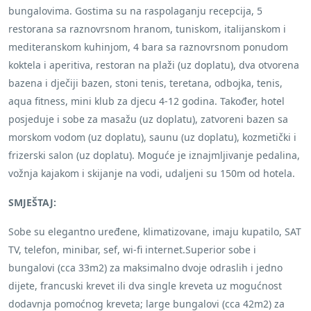
bungalovima. Gostima su na raspolaganju recepcija, 5
restorana sa raznovrsnom hranom, tuniskom, italijanskom i
mediteranskom kuhinjom, 4 bara sa raznovrsnom ponudom
koktela i aperitiva, restoran na plaži (uz doplatu), dva otvorena
bazena i dječiji bazen, stoni tenis, teretana, odbojka, tenis,
aqua fitness, mini klub za djecu 4-12 godina. Također, hotel
posjeduje i sobe za masažu (uz doplatu), zatvoreni bazen sa
morskom vodom (uz doplatu), saunu (uz doplatu), kozmetički i
frizerski salon (uz doplatu). Moguće je iznajmljivanje pedalina,
vožnja kajakom i skijanje na vodi, udaljeni su 150m od hotela.
SMJEŠTAJ:
Sobe su elegantno uređene, klimatizovane, imaju kupatilo, SAT
TV, telefon, minibar, sef, wi-fi internet.Superior sobe i
bungalovi (cca 33m2) za maksimalno dvoje odraslih i jedno
dijete, francuski krevet ili dva single kreveta uz mogućnost
dodavnja pomoćnog kreveta; large bungalovi (cca 42m2) za