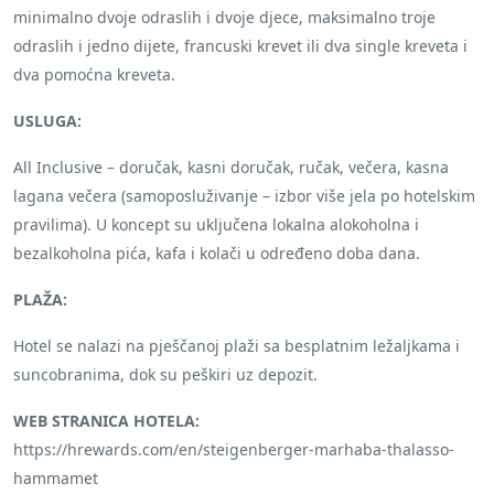
minimalno dvoje odraslih i dvoje djece, maksimalno troje
odraslih i jedno dijete, francuski krevet ili dva single kreveta i
dva pomoćna kreveta.
USLUGA:
All Inclusive – doručak, kasni doručak, ručak, večera, kasna
lagana večera (samoposluživanje – izbor više jela po hotelskim
pravilima). U koncept su uključena lokalna alokoholna i
bezalkoholna pića, kafa i kolači u određeno doba dana.
PLAŽA:
Hotel se nalazi na pješčanoj plaži sa besplatnim ležaljkama i
suncobranima, dok su peškiri uz depozit.
WEB STRANICA HOTELA:
https://hrewards.com/en/steigenberger-marhaba-thalasso-
hammamet